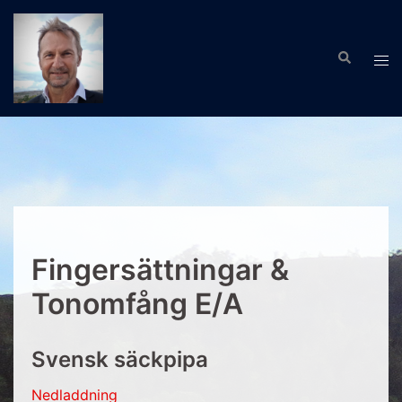
Hoppa
till
Sök
innehåll
Slå
på/
men
Fingersättningar &
Tonomfång E/A
Svensk säckpipa
Nedladdning