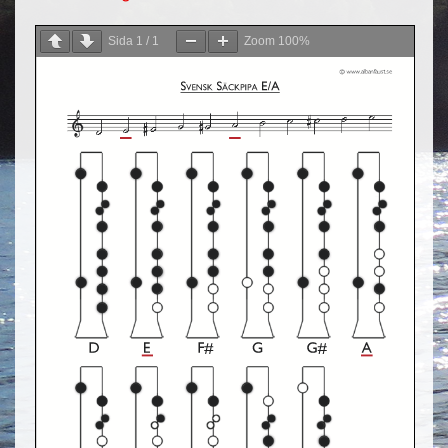
Sida
1
/
1
Zoom
100%