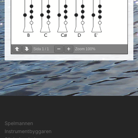
Sida
1
/
1
Zoom
100%
Spelmannen
Instrumentbyggaren