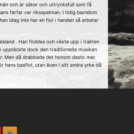
män och är säker och uttrycksfull som få
hans farfar var riksspelman. I tidig barndom
han idag inte har en fiol i handen så arbetar
alsland . Han föddes och växte upp i trakten
an upptäckte dock den traditionella musiken
er. Men då drabbade det honom desto mer.
 hans basfiol, utan även i sitt andra yrke då