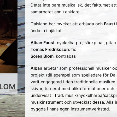
Detta inte bara musikalisk, det faktumet at
samarbetet ännu enklare.
Dalsland har mycket att erbjuda och
Faust 
ända in i hjärtat.
Alban Faust
: nyckelharpa , säckpipa , gitarr
Tomas Fredriksson
: fiol
Sören Blom
: kontrabas
Alban
arbetar som professionell musiker o
projekt (till exempel som spelledare för D
varit engagerad i den traditionella musiken 
BLOM
skivor, turnerat med olika formationer och 
undervisat i trad. musik/nyckelharpa/säckpi
musikinstrument och utvecklat dessa. Alla i
byggda i hans egen instrumentverkstad.