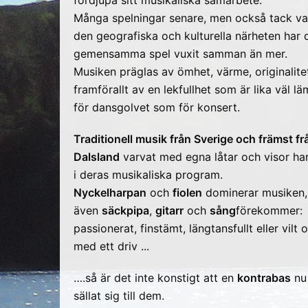
fördjupa sitt musikaliska samarbete.
Många spelningar senare, men också tack va
den geografiska och kulturella närheten har 
gemensamma spel vuxit samman än mer.
Musiken präglas av ömhet, värme, originalite
framförallt av en lekfullhet som är lika väl l
för dansgolvet som för konsert.
Traditionell musik från Sverige och främst fr
Dalsland
varvat med egna låtar och visor har
i deras musikaliska program.
Nyckelharpan
och
fiolen
dominerar musiken
även
säckpipa
,
gitarr
och
sång
förekommer:
passionerat, finstämt, längtansfullt eller vilt o
med ett driv ...
….så är det inte konstigt att en
kontrabas
nu
sällat sig till dem.