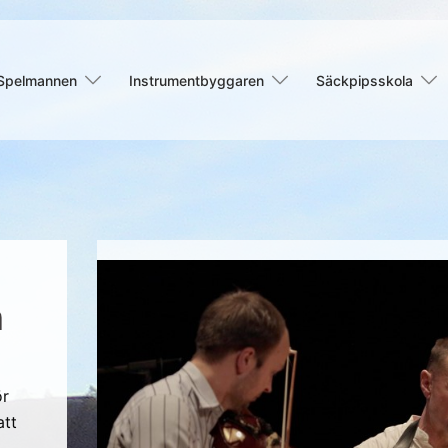
Spelmannen
Instrumentbyggaren
Säckpipsskola
n
ör
att