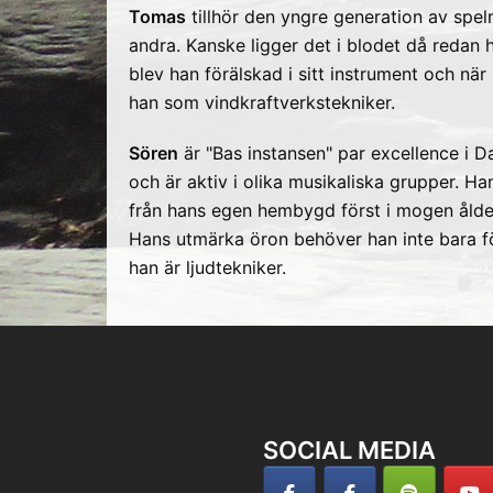
Tomas
tillhör den yngre generation av spel
andra. Kanske ligger det i blodet då redan 
blev han förälskad i sitt instrument och när 
han som vindkraftverkstekniker.
Sören
är "Bas instansen" par excellence i D
och är aktiv i olika musikaliska grupper. H
från hans egen hembygd först i mogen åld
Hans utmärka öron behöver han inte bara för
han är ljudtekniker.
SOCIAL MEDIA