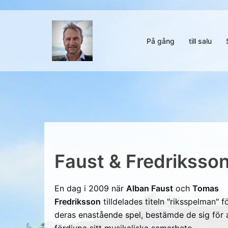
Hoppa
till
innehåll
På gång
till salu
Faust & Fredriksso
En dag i 2009 när
Alban Faust
och
Tomas
Fredriksson
tilldelades titeln "riksspelman" f
deras enastående spel, bestämde de sig för 