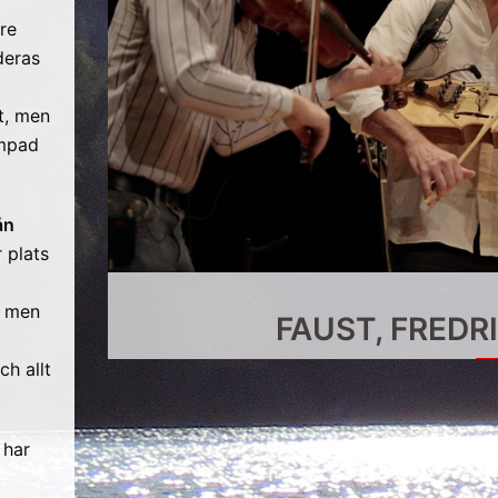
re
deras
t, men
ämpad
ån
 plats
, men
FAUST, FREDR
ch allt
 har