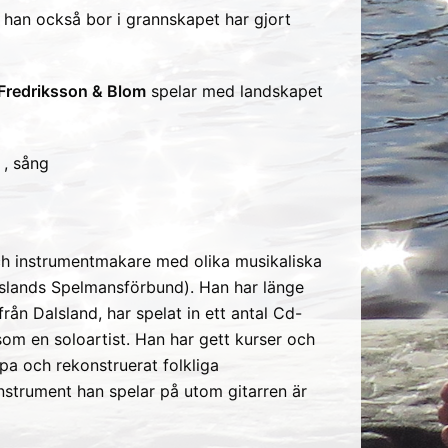
t han också bor i grannskapet har gjort
Fredriksson & Blom
spelar med landskapet
 , sång
ch instrumentmakare med olika musikaliska
alslands Spelmansförbund). Han har länge
från Dalsland, har spelat in ett antal Cd-
som en soloartist. Han har gett kurser och
pa och rekonstruerat folkliga
nstrument han spelar på utom gitarren är