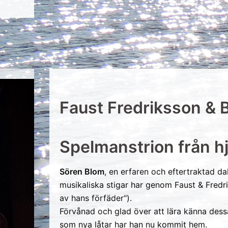
Faust Fredriksson & 
Spelmanstrion från hj
Sören Blom
, en erfaren och eftertraktad d
musikaliska stigar har genom Faust & Fredrik
av hans förfäder").
Förvånad och glad över att lära känna des
som nya låtar har han nu kommit hem.