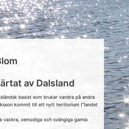
Blom
ärtat av Dalsland
alsländsk basist som brukar vandra på andra
sson kommit till ett nytt territorium ("landet
sa vackra, vemodiga och svängiga gamla