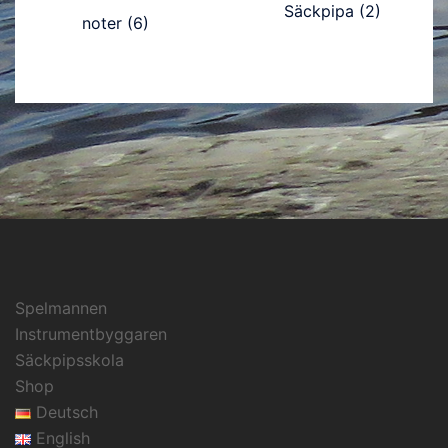
Säckpipa
(2)
noter
(6)
Spelmannen
Instrumentbyggaren
Säckpipsskola
Shop
Deutsch
English