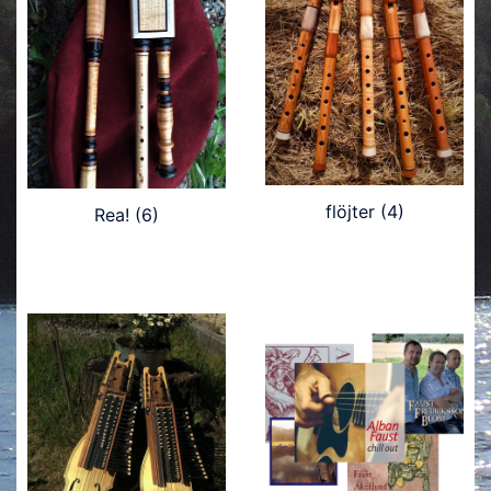
flöjter
(4)
Rea!
(6)