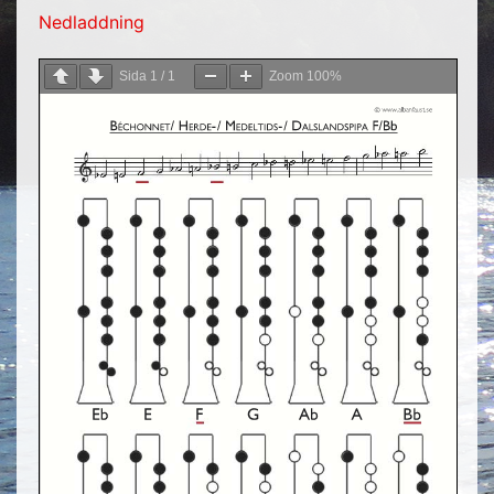
Nedladdning
Sida
1
/
1
Zoom
100%