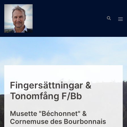
Hoppa
till
Sök
innehåll
Slå
på/
men
Fingersättningar &
Tonomfång F/Bb
Musette "Béchonnet" &
Cornemuse des Bourbonnais