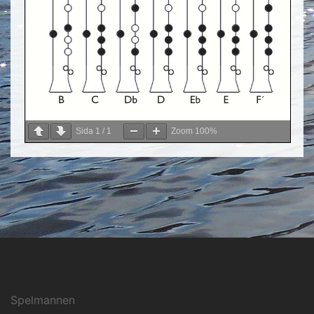
Sida
1
/
1
Zoom
100%
Spelmannen