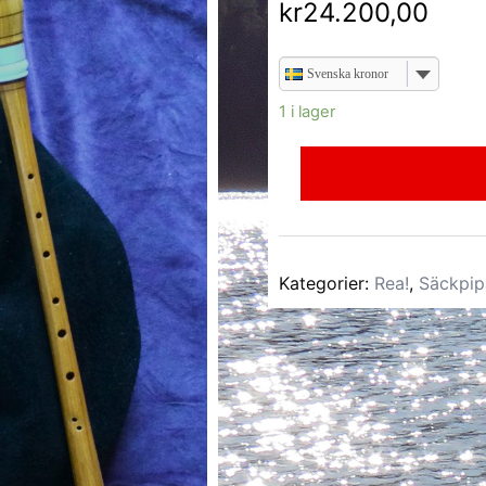
kr
24.200,00
Svenska kronor
1 i lager
Kategorier:
Rea!
,
Säckpip