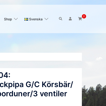
0
Sök
Shop
Svenska
04:
ckpipa G/C Körsbär/
orduner/3 ventiler