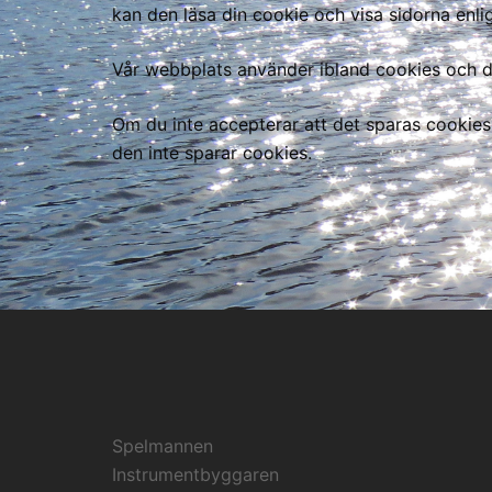
kan den läsa din cookie och visa sidorna enligt
Vår webbplats använder ibland cookies och då 
Om du inte accepterar att det sparas cookies 
den inte sparar cookies.
Spelmannen
Instrumentbyggaren