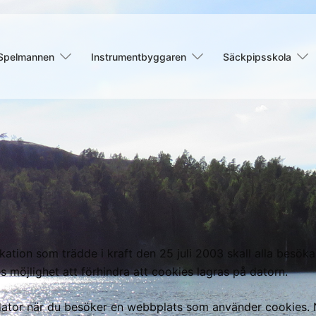
Spelmannen
Instrumentbyggaren
Säckpipsskola
ation som trädde i kraft den 25 juli 2003 skall alla besö
 möjlighet att förhindra att cookies lagras på datorn.
din dator när du besöker en webbplats som använder cookie