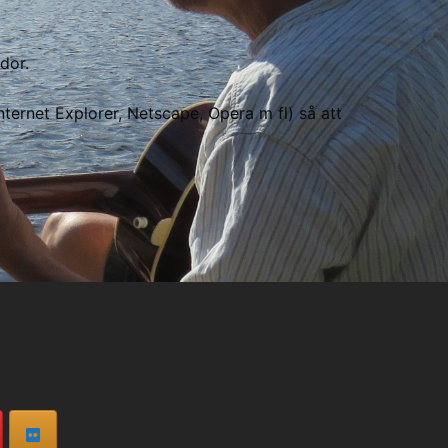
dor.
nternet Explorer, Netscape, Opera m fl) så att