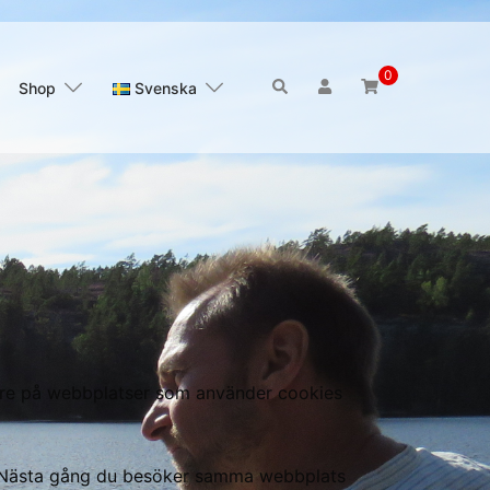
0
Sök
Shop
Svenska
kare på webbplatser som använder cookies
s. Nästa gång du besöker samma webbplats