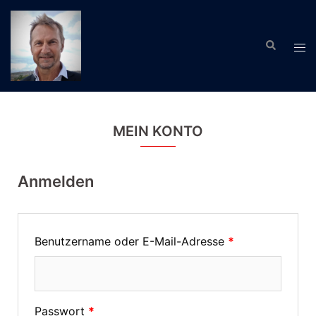
Zum
Inhalt
Suche
springen
Men
ums
MEIN KONTO
Anmelden
Benutzername oder E-Mail-Adresse
*
Passwort
*