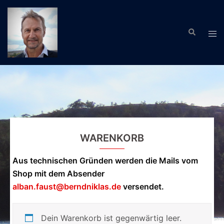
Zum
Inhalt
Suche
springen
Men
ums
WARENKORB
Aus technischen Gründen werden die Mails vom
Shop mit dem Absender
alban.faust@berndniklas.de
versendet.
Dein Warenkorb ist gegenwärtig leer.