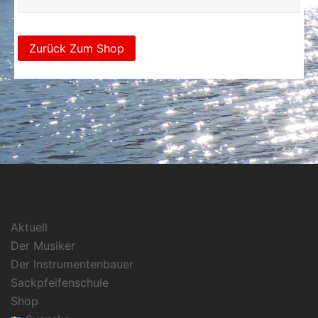
Zurück Zum Shop
Aktuell
Der Musiker
Der Instrumentenbauer
Sackpfeifenschule
Shop