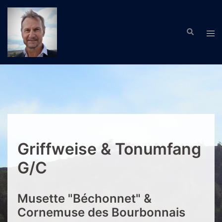
Zum
Inhalt
Suche
springen
Men
ums
Griffweise & Tonumfang
G/C
Musette "Béchonnet" &
Cornemuse des Bourbonnais