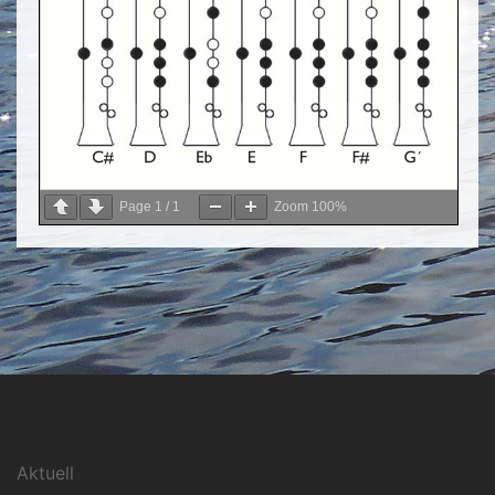
Page
1
/
1
Zoom
100%
Aktuell