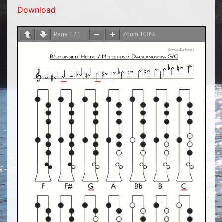
Download
Page
1
/
1
Zoom
100%