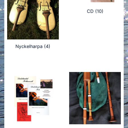
CD
(10)
Nyckelharpa
(4)