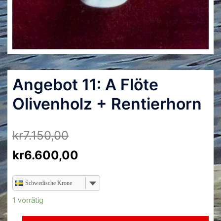
Angebot 11: A Flöte
Olivenholz + Rentierhorn
kr
7.150,00
kr
6.600,00
Schwedische Krone
1 vorrätig