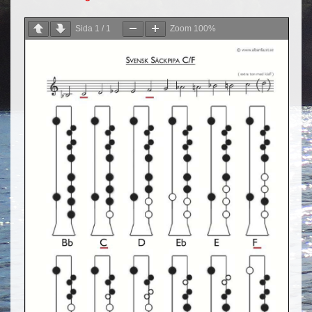
Sida
1
/
1
Zoom
100%