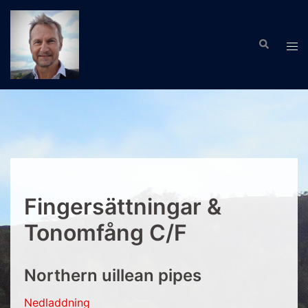
Hoppa
till
Sök
innehåll
Slå
på/
men
Fingersättningar &
Tonomfång C/F
Northern uillean pipes
Nedladdning