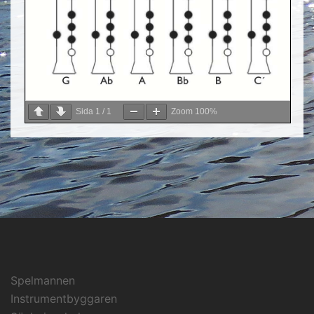
Sida
1
/
1
Zoom
100%
Spelmannen
Instrumentbyggaren