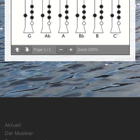
Page
1
/
1
Zoom
100%
Aktuell
Der Musiker