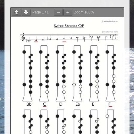
Page
1
/
1
Zoom
100%