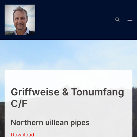
Zum
Inhalt
Suche
springen
Men
ums
Griffweise & Tonumfang
C/F
Northern uillean pipes
Download