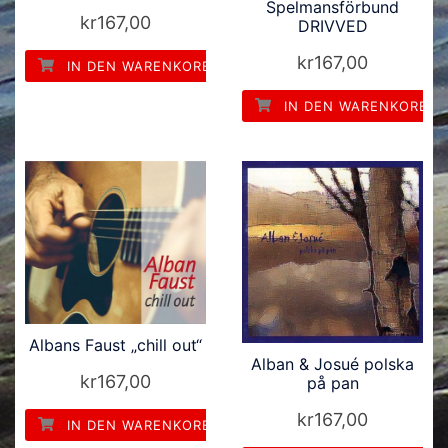
Spelmansförbund
kr
167,00
DRIVVED
kr
167,00
IN DEN WARENKORB
IN DEN WARENKORB
Albans Faust „chill out“
Alban & Josué polska
kr
167,00
på pan
kr
167,00
IN DEN WARENKORB