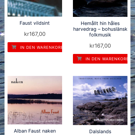
Faust vildsint
Hemållt hin håles
harvedrag – bohuslänsk
kr
167,00
folkmusik
kr
167,00
IN DEN WARENKORB
IN DEN WARENKORB
Alban Faust naken
Dalslands