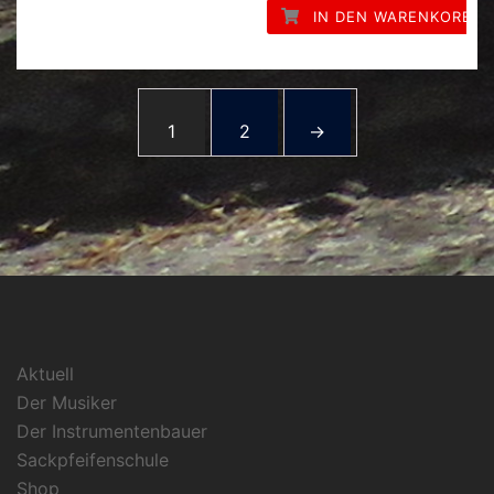
IN DEN WARENKORB
1
2
→
Aktuell
Der Musiker
Der Instrumentenbauer
Sackpfeifenschule
Shop