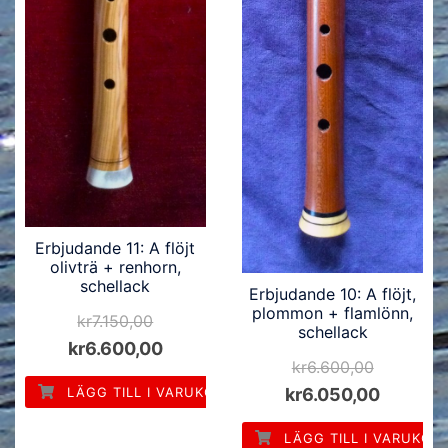
Erbjudande 11: A flöjt
olivträ + renhorn,
schellack
Erbjudande 10: A flöjt,
plommon + flamlönn,
kr
7.150,00
schellack
kr
6.600,00
kr
6.600,00
kr
6.050,00
LÄGG TILL I VARUKORG
LÄGG TILL I VARUKOR