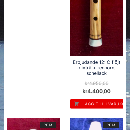
Erbjudande 12: C flöjt
olivträ + renhorn,
schellack
kr
4.950,00
kr
4.400,00
LÄGG TILL I VARUKOR
REA!
REA!