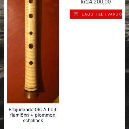
kr
24.200,00
LÄGG TILL I VARUKOR
Erbjudande 09: A flöjt,
flamlönn + plommon,
schellack