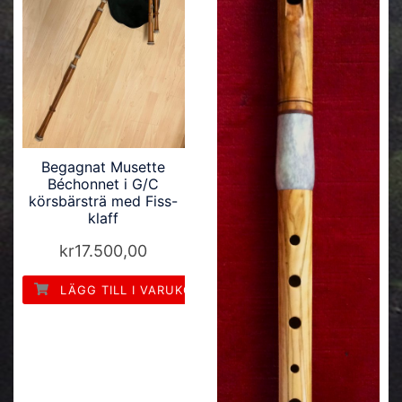
Begagnat Musette
Béchonnet i G/C
körsbärsträ med Fiss-
klaff
kr
17.500,00
LÄGG TILL I VARUKORG