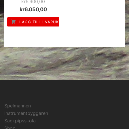
kr
6.600,00
kr
6.050,00
LÄGG TILL I VARUKORG
Spelmannen
Instrumentbyggaren
Säckpipsskola
Shop