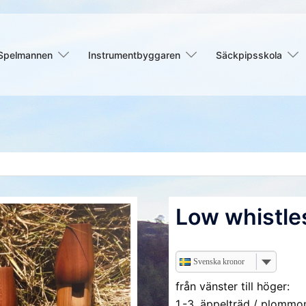
Spelmannen
Instrumentbyggaren
Säckpipsskola
Low whistles
Svenska kronor
från vänster till höger:
1.-3. äppelträd / plommo