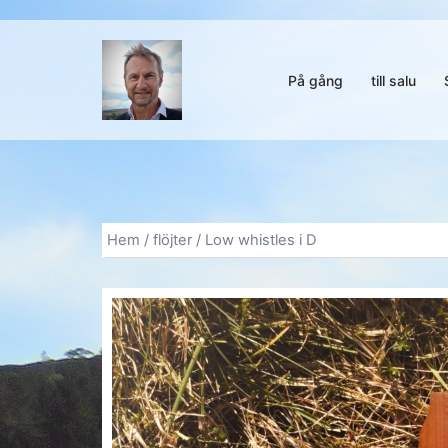
Hoppa
till
innehåll
På gång
till salu
Hem
/
flöjter
/ Low whistles i D