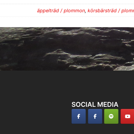
äppelträd / plommon
,
körsbärsträd / plo
SOCIAL MEDIA