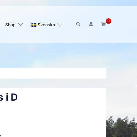
0
Sök
Shop
Svenska
 i D
n