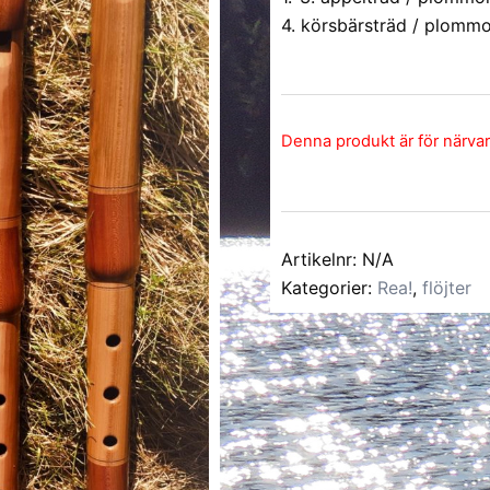
4. körsbärsträd / plomm
Denna produkt är för närvaran
Artikelnr:
N/A
Kategorier:
Rea!
,
flöjter