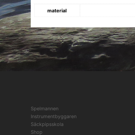
material
Spelmannen
Instrumentbyggaren
Säckpipsskola
Shop